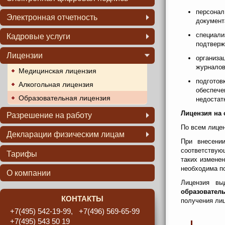
Ликвидация юридического лица
Регистрация прав собственности
персона
Реорганизация юридического лица
Электронная отчетность
документ
Оформление договора дарения
Тарифы
Оформление наследства
специали
Кадровые услуги
подтверж
Заявление на подключение
Согласование перепланировки
Кадровое сопровождение
Лицензии
организа
Электронная отчетность –
Услуга "тайный покупатель"
журналов
преимущества
Медицинская лицензия
подготов
Алкогольная лицензия
обеспече
Образовательная лицензия
недостат
Лицензия на 
Разрешение на работу
По всем лицен
Для граждан ближнего зарубежья
Декларации физическим лицам
При внесени
Для граждан дальнего зарубежья
Информация для
соответствую
Тарифы
налогоплательщиков
таких измене
необходима п
Декларация по форме 3-НДФЛ
О компании
Лицензия вы
образовател
КОНТАКТЫ
получения лиц
+7(495) 542-19-99, +7(496) 569-65-99
+7(495) 543 50 19